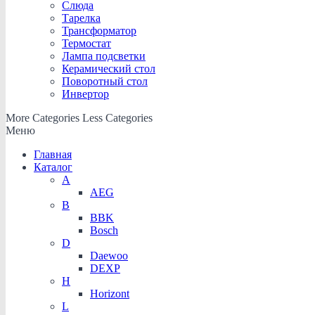
Слюда
Тарелка
Трансформатор
Термостат
Лампа подсветки
Керамический стол
Поворотный стол
Инвертор
More Categories
Less Categories
Меню
Главная
Каталог
A
AEG
B
BBK
Bosch
D
Daewoo
DEXP
H
Horizont
L