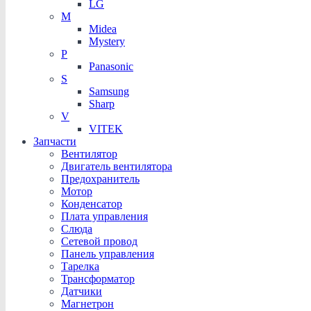
LG
M
Midea
Mystery
P
Panasonic
S
Samsung
Sharp
V
VITEK
Запчасти
Вентилятор
Двигатель вентилятора
Предохранитель
Мотор
Конденсатор
Плата управления
Слюда
Сетевой провод
Панель управления
Тарелка
Трансформатор
Датчики
Магнетрон