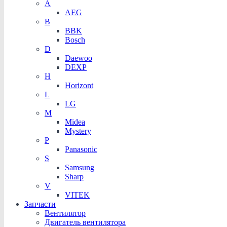
A
AEG
B
BBK
Bosch
D
Daewoo
DEXP
H
Horizont
L
LG
M
Midea
Mystery
P
Panasonic
S
Samsung
Sharp
V
VITEK
Запчасти
Вентилятор
Двигатель вентилятора