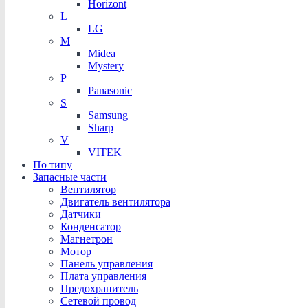
Horizont
L
LG
M
Midea
Mystery
P
Panasonic
S
Samsung
Sharp
V
VITEK
По типу
Запасные части
Вентилятор
Двигатель вентилятора
Датчики
Конденсатор
Магнетрон
Мотор
Панель управления
Плата управления
Предохранитель
Сетевой провод