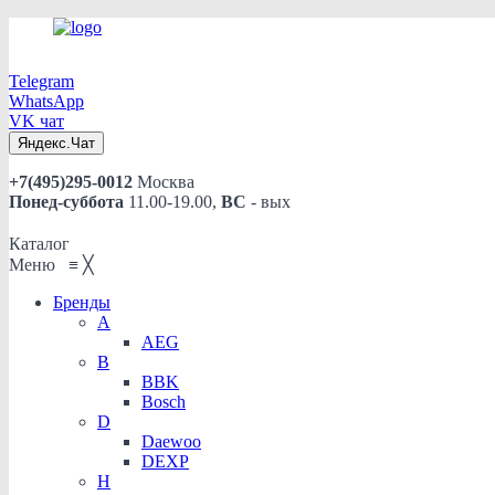
Telegram
WhatsApp
VK чат
Яндекс.Чат
+7(495)295-0012
Москва
Понед-суббота
11.00-19.00,
ВС
- вых
Каталог
Меню
≡
╳
Бренды
A
AEG
B
BBK
Bosch
D
Daewoo
DEXP
H