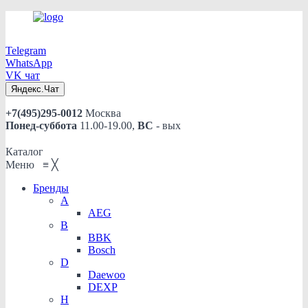
Telegram
WhatsApp
VK чат
Яндекс.Чат
+7(495)295-0012
Москва
Понед-суббота
11.00-19.00,
ВС
- вых
Каталог
Меню
≡
╳
Бренды
A
AEG
B
BBK
Bosch
D
Daewoo
DEXP
H