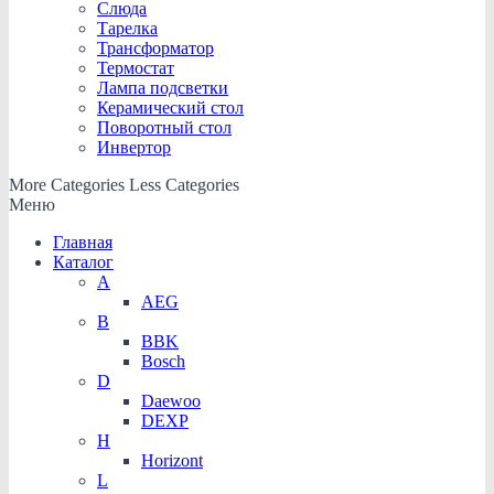
Слюда
Тарелка
Трансформатор
Термостат
Лампа подсветки
Керамический стол
Поворотный стол
Инвертор
More Categories
Less Categories
Меню
Главная
Каталог
A
AEG
B
BBK
Bosch
D
Daewoo
DEXP
H
Horizont
L