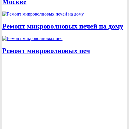
Москве
Ремонт микроволновых печей на дому
Ремонт микроволновых печ
За распространение информации и отзывов - не
соответствующих действительности, как в публичной сфере,
так и в сети "Интернет" предусмотрена юридическая
ответственность в соответствии с законодательством РФ.
Стоимость услуг на сайте носит информационный
характер и не является публичной офертой в соответствии
со ст. 437 ГК РФ.
Стоимость услуг определяется в
зависимости от объема и сложности каждого конкретного
дела непосредственно в офисе технического центра
инженером или техническим менеджером
после комплекса