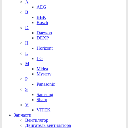
A
AEG
B
BBK
Bosch
D
Daewoo
DEXP
H
Horizont
L
LG
M
Midea
Mystery
P
Panasonic
S
Samsung
Sharp
V
VITEK
Запчасти
Вентилятор
Двигатель вентилятора