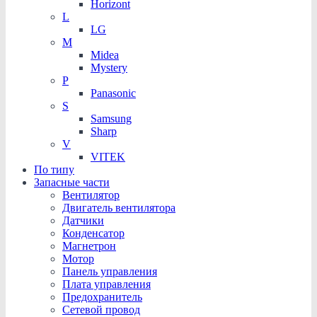
Horizont
L
LG
M
Midea
Mystery
P
Panasonic
S
Samsung
Sharp
V
VITEK
По типу
Запасные части
Вентилятор
Двигатель вентилятора
Датчики
Конденсатор
Магнетрон
Мотор
Панель управления
Плата управления
Предохранитель
Сетевой провод