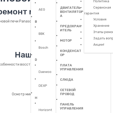
Политика
Сервисная
ДВИГАТЕЛЬ
емонт микроволновой печи
AEG
ВЕНТИЛЯТОР
гарантия
А
Условия
вой печи Panasonic с гарантией на работу и запасные детали.
B
Хранение
ПРЕДОХРАН
ИТЕЛЬ
Этапы ремо
BBK
Задать воп
МОТОР
Акции!
Bosch
КОНДЕНСАТ
Наши преимущества
ОР
D
собенности восстановления печей Panasonic в техническом цент
ПЛАТА
УПРАВЛЕНИЯ
Daewoo
СЛЮДА
Диагностика 0₽ сразу
DEXP
СЕТЕВОЙ
Осмотр микроволновки на месте в течение 15 минут
ПРОВОД
H
ПАНЕЛЬ
УПРАВЛЕНИЯ
Horizont