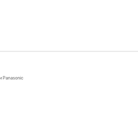
 по
WhatsApp
) определить причину поломки и
и Panasonic