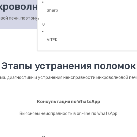
кроволновки Panasonic?
Sharp
ой печи, поэтому в большинстве случаев удается на месте (или
V
VITEK
Этапы устранения поломок
ма, диагностики и устранения неисправности микроволновой печ
Консультация по WhatsApp
Выясняем неисправность в on-line по WhatsApp