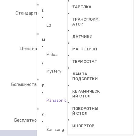
Быстрый ремонт
ТАРЕЛКА
L
Стандартные поломки ремонтируем за 6-48 часов
ТРАНСФОРМ
АТОР
LG
ДАТЧИКИ
Низкие цены
M
Цены на запчасти для микроволновок от 300р
МАГНЕТРОН
Midea
ТЕРМОСТАТ
Mystery
Оригинальные запчасти
ЛАМПА
ПОДСВЕТКИ
Большинство запчастей и комплектующих – в наличии
P
КЕРАМИЧЕСК
ИЙ СТОЛ
Panasonic
Консультации WhatsApp
ПОВОРОТНЫ
Й СТОЛ
S
Бесплатно консультируем по стоимости запчастей
ИНВЕРТОР
Samsung