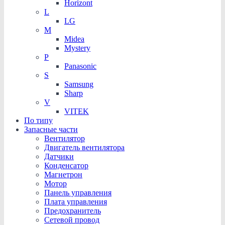
Horizont
L
LG
M
Midea
Mystery
P
Panasonic
S
Samsung
Sharp
V
VITEK
По типу
Запасные части
Вентилятор
Двигатель вентилятора
Датчики
Конденсатор
Магнетрон
Мотор
Панель управления
Плата управления
Предохранитель
Сетевой провод