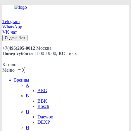
Telegram
WhatsApp
VK чат
Яндекс.Чат
+7(495)295-0012
Москва
Понед-суббота
11.00-19.00,
ВС
- вых
Каталог
Меню
≡
╳
Бренды
A
AEG
B
BBK
Bosch
D
Daewoo
DEXP
H