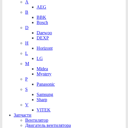
A
AEG
B
BBK
Bosch
D
Daewoo
DEXP
H
Horizont
L
LG
M
Midea
Mystery
P
Panasonic
S
Samsung
Sharp
V
VITEK
Запчасти
Вентилятор
Двигатель вентилятора