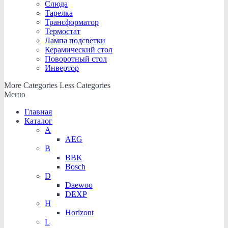
Слюда
Тарелка
Трансформатор
Термостат
Лампа подсветки
Керамический стол
Поворотный стол
Инвертор
More Categories
Less Categories
Меню
Главная
Каталог
A
AEG
B
BBK
Bosch
D
Daewoo
DEXP
H
Horizont
L